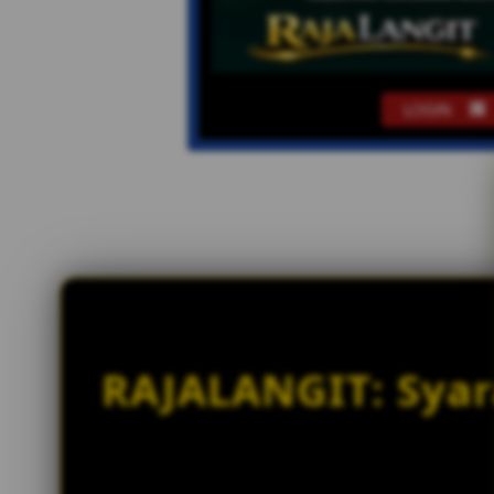
LOGIN
RAJALANGIT: Syara