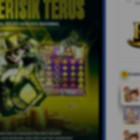
di sl
mo
baga
memb
keun
Deng
RAJA
yang
tekn
memb
Anda
mera
PEME
semu
RAJ
V
i
e
w
l
i
c