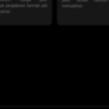
at pengalaman bermain jadi
memuaskan.
nyaman.