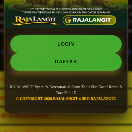
 revolusioner dirancang khusus untuk meningkatkan peluang m
as membantu Anda memaksimalkan keuntungan dan cuan di 
bih aman dan efektif. Manfaatkan teknologi canggih AI Scout
kemenangan besar hari ini dengan semua kemudahan yang dita
LOGIN
rtanyaan Seputar RAJALAN
DAFTAR
t Tools di RAJALANGIT?
RAJALANGIT: Syarat & Ketentuan AI Scout Tools Slot Gacor Resmi &
ALANGIT dan memenuhi kriteria usia serta aturan yang be
Toto Slot 4D
resmi di RAJALANGIT?
© COPYRIGHT 2026 RAJALANGIT x SEO RAJALANGIT.
lalui platform RAJALANGIT setelah login dengan akun yang
t 4D di RAJALANGIT?
ang besar untuk menang dan fitur-fitur menarik yang men